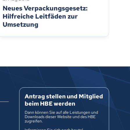
Neues Verpackungsgesetz:
Ab
Hilfreiche Leitfäden zur
Un
Umsetzung
fü
Antrag stellen und Mitglied
beim HBE werden
Dann können Sie auf alle Leistungen und
Downloads dieser Website und des HBE
zugreifen.