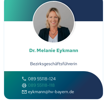
Dr. Melanie Eykmann
Bezirksgeschäftsführerin
089 55118-124
089 55118-118
ykm
nn
hv-b
y
rn
d