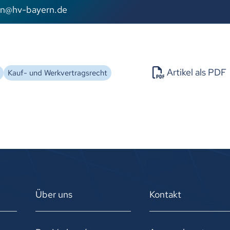
n
hv-b
y
rn
d
Artikel als PDF
Kauf- und Werkvertragsrecht
Über uns
Kontakt