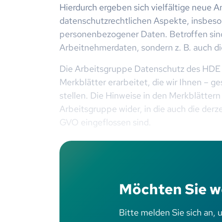
Hierdurch ergeben sich vielfältige neue A
datenschutzrechtlichen Aspekte, insbes
personenbezogener Daten. Betroffen sin
Arbeitnehmerdaten, sondern z. B. auch d
Die Arbeitsgruppe Datenschutz des HDE 
Merkblätter erarbeitet, die wir Ihnen – g
stellen. Die Hinweise in den Merkblättern
Arbeitsgruppe wider, in die auch die de
GVO eingeflossen sind.
Möchten Sie w
Bitte melden Sie sich an, 