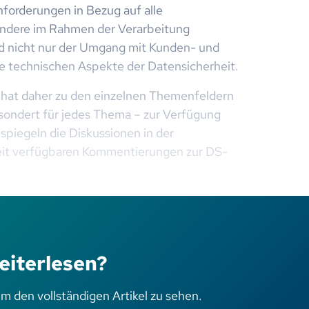
nforderungen in Bezug auf alle
ondere im Rahmen der Verarbeitung
d nicht nur der Umgang mit Kunden- und
ie technischen Aspekte der Datensicherheit.
hat daher zu den einzelnen Themenfeldern
esondert für jedes Thema – zur Verfügung
 spiegeln die Diskussionen in der
rzeit verfügbaren Kommentierungen zur DS-
eiterlesen?
um den vollständigen Artikel zu sehen.