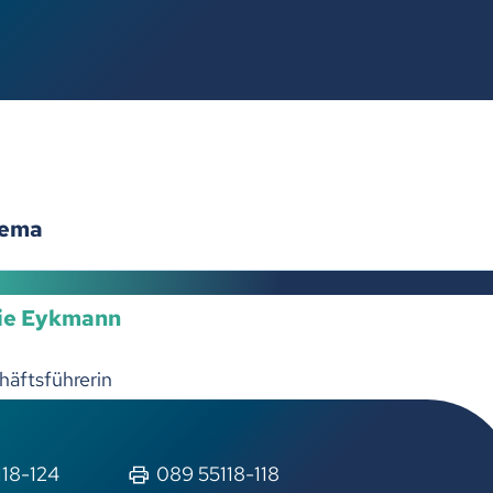
hema
nie Eykmann
häftsführerin
18-124
089 55118-118