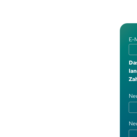
E-M
Da
la
Zah
Ne
Neu