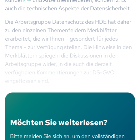
auch die technischen Aspekte der Datensicherheit.
Die Arbeitsgruppe Datenschutz des HDE hat daher
zu den einzelnen Themenfeldern Merkblätter
erarbeitet, die wir Ihnen – gesondert für jedes
Thema – zur Verfügung stellen. Die Hinweise in den
Merkblättern spiegeln die Diskussionen in der
Arbeitsgruppe wider, in die auch die derzeit
verfügbaren Kommentierungen zur DS-GVO
eingeflossen sind.
Möchten Sie weiterlesen?
Bitte melden Sie sich an, um den vollständigen