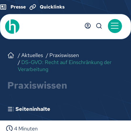
Presse
Quicklinks
Aktuelles
Praxiswissen
DS-GVO: Recht auf Einschränkung der
Verarbeitung
Praxiswissen
Seiteninhalte
Stand 06 / 2026
4 Minuten