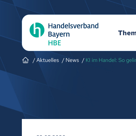
The
Aktuelles
News
KI im Handel: So geli