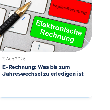
7. Aug 2026
7. 
E-Rechnung: Was bis zum
Tr
Jahreswechsel zu erledigen ist
Ar
Hi