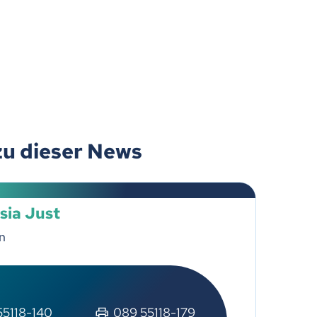
zu dieser News
sia Just
n
55118-140
089 55118-179