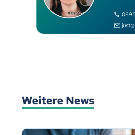
089 
just@
Weitere News