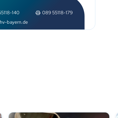
55118-140
089 55118-179
hv-bayern.de