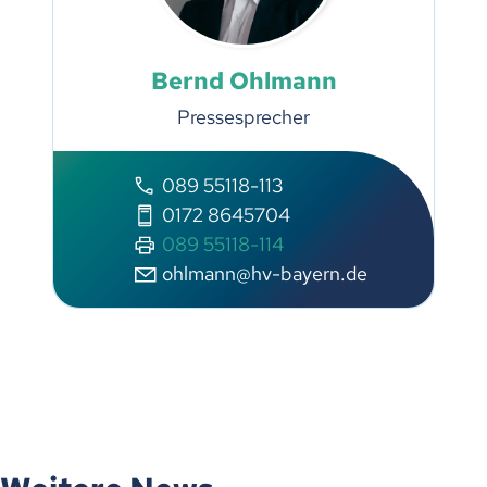
Bernd Ohlmann
Pressesprecher
089 55118-113
0172 8645704
089 55118-114
ohlmann@hv-bayern.de