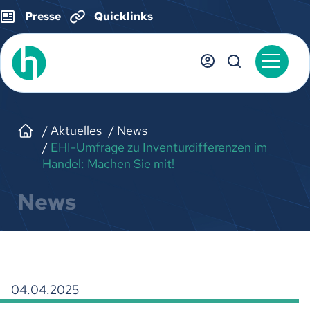
Presse
Quicklinks
Aktuelles
News
EHI-Umfrage zu Inventurdifferenzen im
Handel: Machen Sie mit!
News
04.04.2025