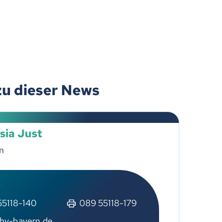
zu dieser News
sia Just
n
55118-140
089 55118-179
hv-bayern.de