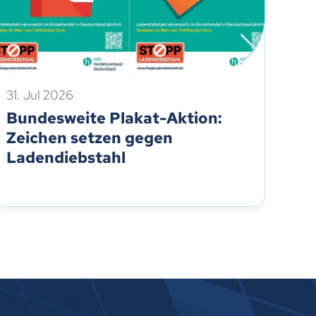
31.
31. Jul 2026
KI
Bundesweite Plakat-Aktion:
Sh
Zeichen setzen gegen
Tr
Ladendiebstahl