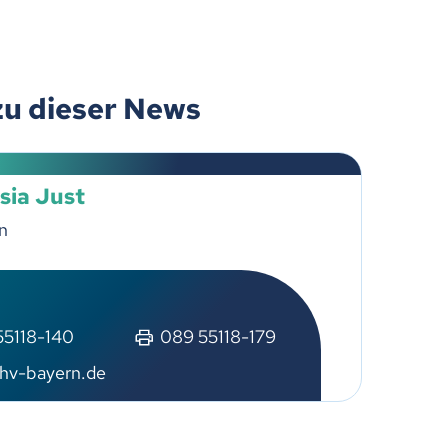
zu dieser News
sia Just
n
55118-140
089 55118-179
hv-bayern.de