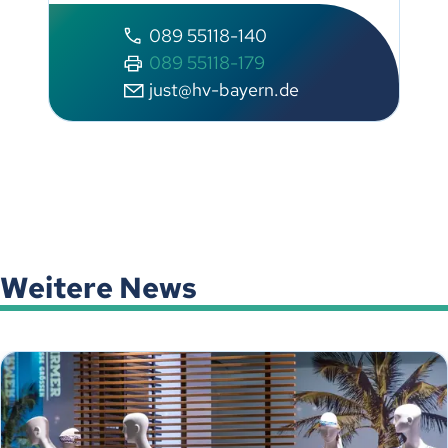
089 55118-140
089 55118-179
just@hv-bayern.de
Weitere News