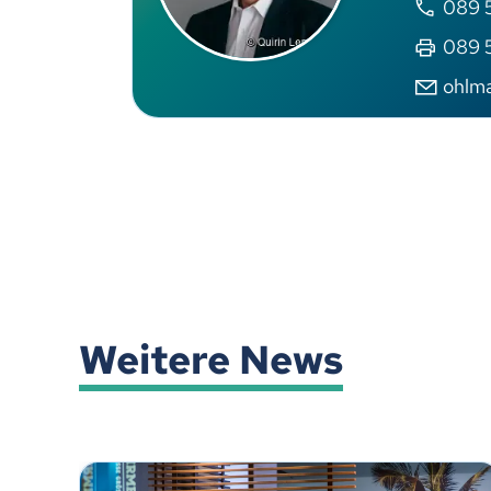
089 5
089 5
ohlm
Weitere News