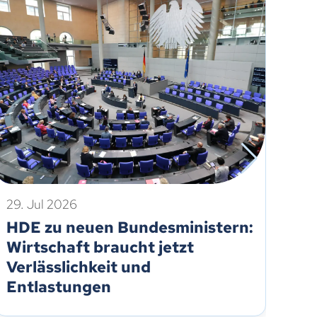
29. Jul 2026
21.
HDE zu neuen Bundesministern:
Ei
Wirtschaft braucht jetzt
re
Verlässlichkeit und
Um
Entlastungen
Eu