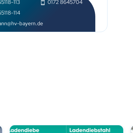
5118-113
0172 8645704
5118-114
ann@hv-bayern.de