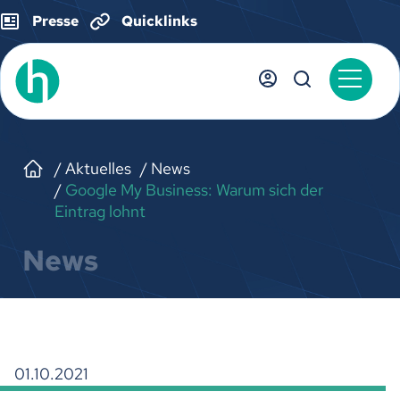
Presse
Quicklinks
Aktuelles
News
Google My Business: Warum sich der
Eintrag lohnt
News
01.10.2021