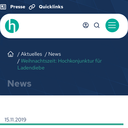
Presse
Quicklinks
Aktuelles
News
Weihnachtszeit: Hochkonjunktur für
Ladendiebe
News
15.11.2019