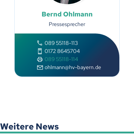
Bernd Ohlmann
Pressesprecher
089 55118-113
0172 8645704
089 55118-114
ohlmann@hv-bayern.de
Weitere News