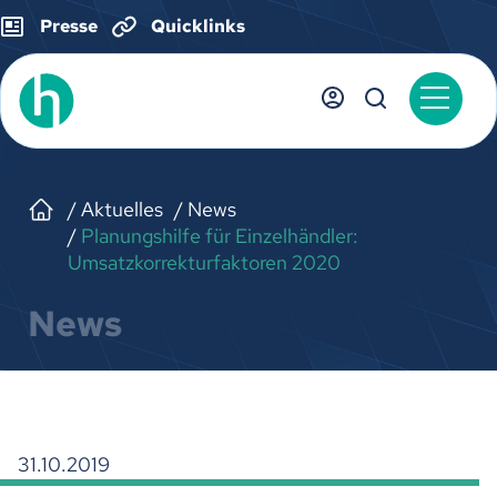
Presse
Quicklinks
Aktuelles
News
Planungshilfe für Einzelhändler:
Umsatzkorrekturfaktoren 2020
News
31.10.2019