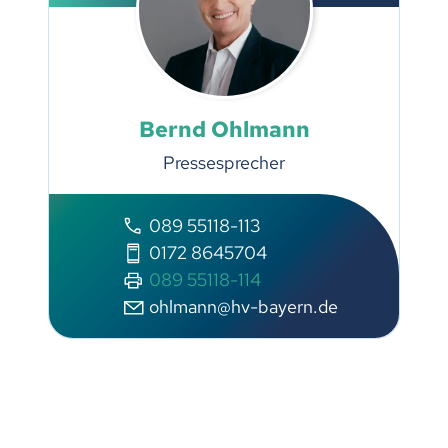
Bernd Ohlmann
Pressesprecher
089 55118-113
0172 8645704
089 55118-114
ohlmann@hv-bayern.de