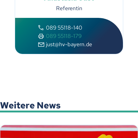
Referentin
089 55118-140
089 55118-179
just@hv-bayern.de
Weitere News