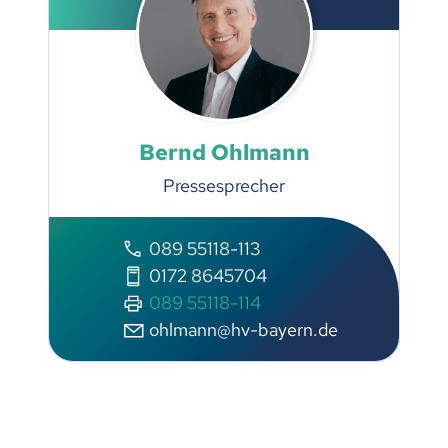
Bernd Ohlmann
Pressesprecher
089 55118-113
0172 8645704
089 55118-114
ohlmann@hv-bayern.de