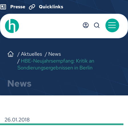
Presse
Quicklinks
Aktuelles
News
HBE-Neujahrsempfang: Kritik an
Sondierungsergebnissen in Berlin
News
26.01.2018