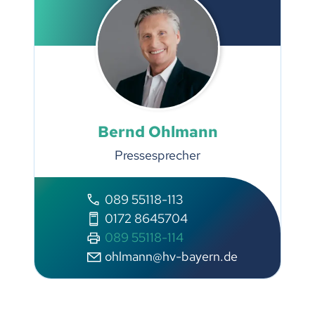
Bernd Ohlmann
Pressesprecher
089 55118-113
0172 8645704
089 55118-114
ohlmann@hv-bayern.de