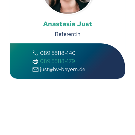
Anastasia Just
Referentin
089 55118-140
089 55118-179
just@hv-bayern.de