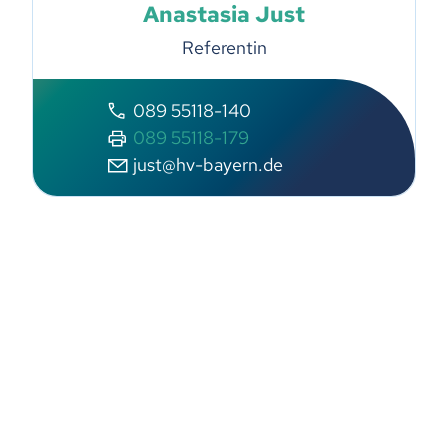
Anastasia Just
Referentin
089 55118-140
089 55118-179
just@hv-bayern.de