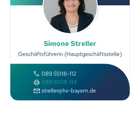
Simone Streller
Geschäftsführerin (Hauptgeschäftsstelle)
089 55118-112
089 55118-114
streller@hv-bayern.de