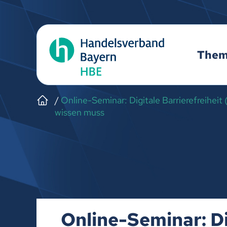
The
Online-Seminar: Digitale Barrierefreiheit
wissen muss
Online-Seminar: Di