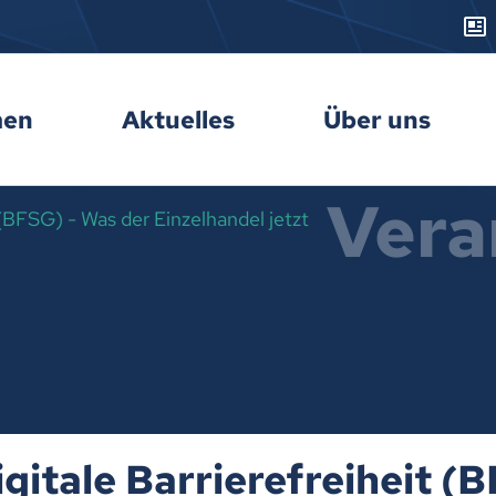
men
Aktuelles
Über uns
Vera
 (BFSG) - Was der Einzelhandel jetzt
gitale Barrierefreiheit (