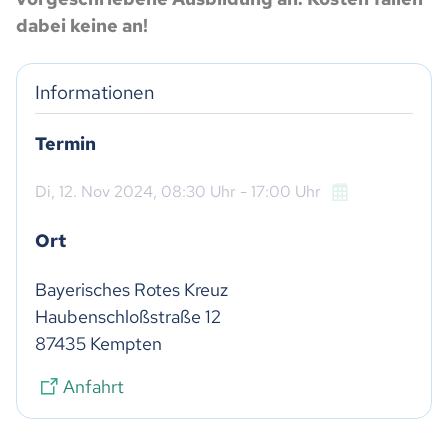
dabei keine an!
Informationen
Termin
Di,
12. Nov 2024
, 08:30
Uhr
- 17:00
Uhr
Ort
Bayerisches Rotes Kreuz

Haubenschloßstraße 12

87435 Kempten
Anfahrt