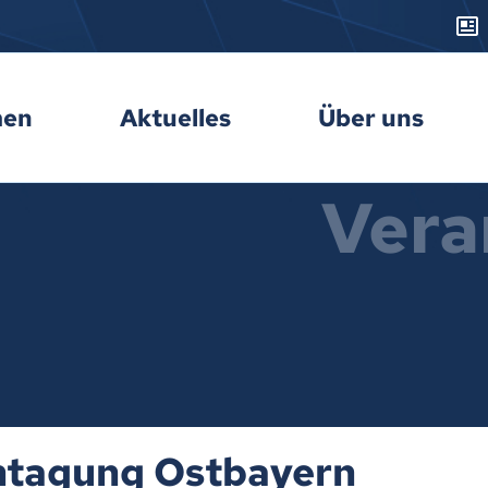
men
Aktuelles
Über uns
Vera
ntagung Ostbayern