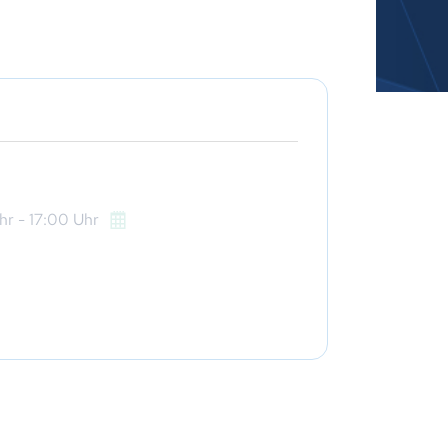
hr
- 17:00
Uhr