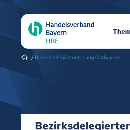
The
Bezirksdelegiertentagung Ostbayern
Bezirksdelegierte