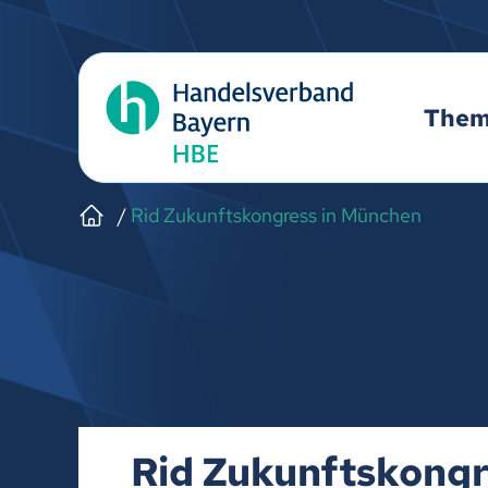
The
Rid Zukunftskongress in München
Rid Zukunftskongr