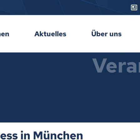
men
Aktuelles
Über uns
Vera
ess in München