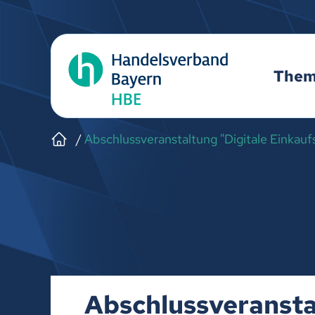
The
Abschlussveranstaltung "Digitale Einkauf
Abschlussveransta