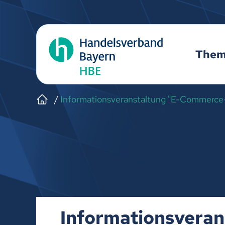
The
Informationsveranstaltung "E-Commerc
Informationsvera