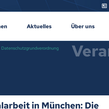
men
Aktuelles
Über uns
Vera
ie Datenschutzgrundverordnung
larbeit in München: Die