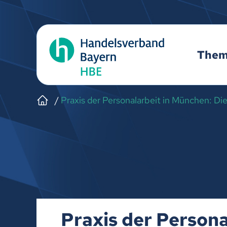
The
Praxis der Personalarbeit in München: D
Praxis der Persona