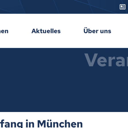
men
Aktuelles
Über uns
Vera
fang in München