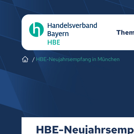
The
HBE-Neujahrsempfang in München
HBE-Neujahrsemp