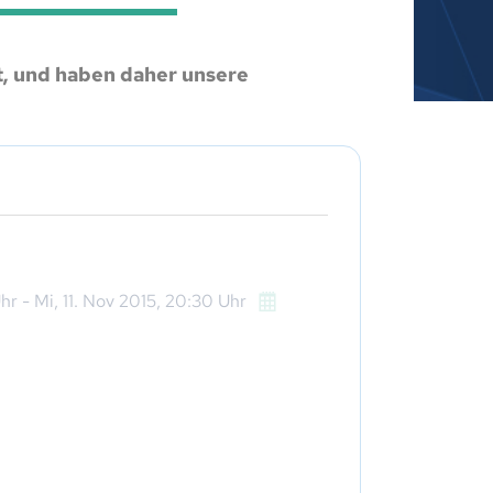
ht, und haben daher unsere
hr
-
Mi,
11. Nov 2015
, 20:30
Uhr