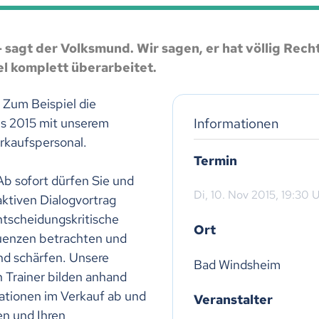
 – sagt der Volksmund. Wir sagen, er hat völlig Rec
l komplett überarbeitet.
 Zum Beispiel die
Informationen
ns 2015 mit unserem
rkaufspersonal.
Termin
 Ab sofort dürfen Sie und
Di,
10. Nov 2015
, 19:30
U
aktiven Dialogvortrag
entscheidungskritische
Ort
quenzen betrachten und
und schärfen. Unsere
Bad Windsheim
 Trainer bilden anhand
ationen im Verkauf ab und
Veranstalter
en und Ihren