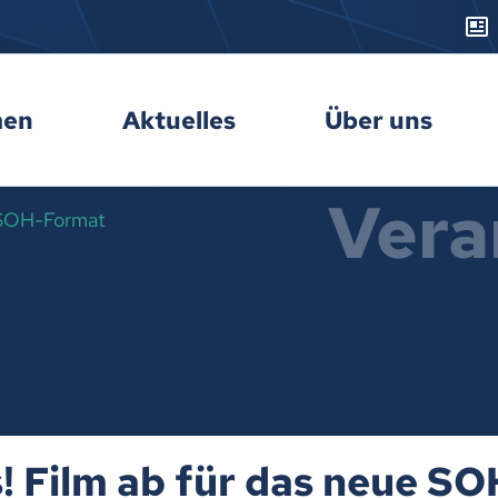
men
Aktuelles
Über uns
Vera
e SOH-Format
s! Film ab für das neue S