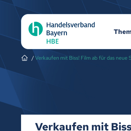
The
Verkaufen mit Biss! Film ab für das neu
Verkaufen mit Bis