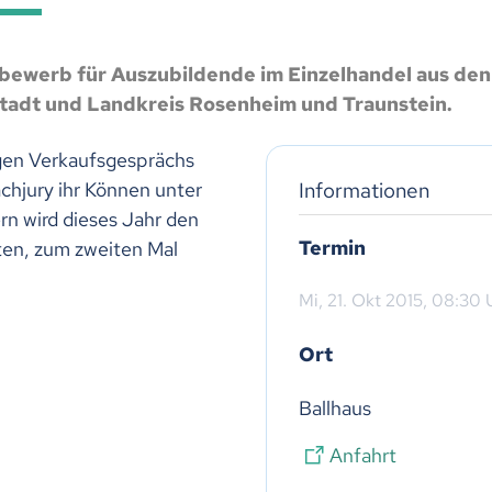
tbewerb für Auszubildende im Einzelhandel aus den
tadt und Landkreis Rosenheim und Traunstein.
gen Verkaufsgesprächs
Informationen
chjury ihr Können unter
n wird dieses Jahr den
Termin
ten, zum zweiten Mal
Mi,
21. Okt 2015
, 08:30
U
Ort
Ballhaus
Anfahrt