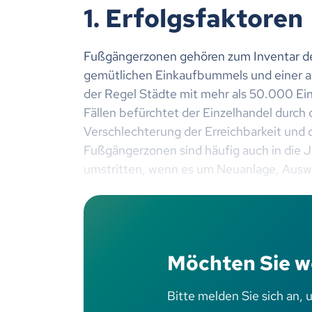
1. Erfolgsfaktoren
Fußgängerzonen gehören zum Inventar deu
gemütlichen Einkaufbummels und einer at
der Regel Städte mit mehr als 50.000 Ei
Fällen befürchtet der Einzelhandel durch
Verschlechterung der Erreichbarkeit und
Fußgängerzonen sind häufig auch in die
umstritten, wenn es um Neuanlage, Ausw
Möchten Sie w
Bitte melden Sie sich an, 