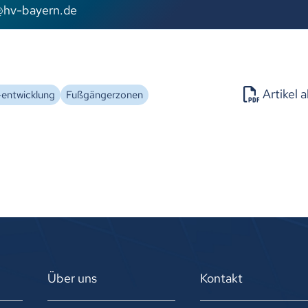
hv-b
y
rn
d
Artikel 
entwicklung
Fußgängerzonen
Über uns
Kontakt