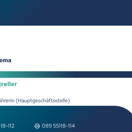
hema
reller
hrerin (Hauptgeschäftsstelle)
18-112
089 55118-114