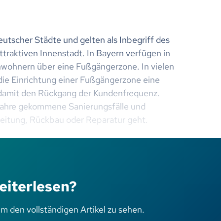
tscher Städte und gelten als Inbegriff des
traktiven Innenstadt. In Bayern verfügen in
nwohnern über eine Fußgängerzone. In vielen
 die Einrichtung einer Fußgängerzone eine
 damit den Rückgang der Kundenfrequenz.
 Jahre gekommene Sanierungsfälle und
eitung, Rückbau oder Reparatur geht.
eiterlesen?
um den vollständigen Artikel zu sehen.