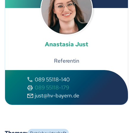
Anastasia Just
Referentin
089 55118-140
089 55118-179
j
st
hv-b
y
rn
d
Themen: