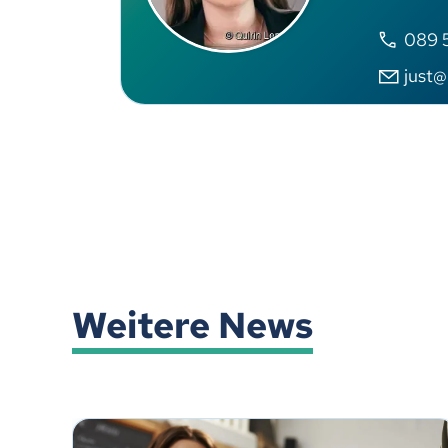
089 
just@
Weitere News