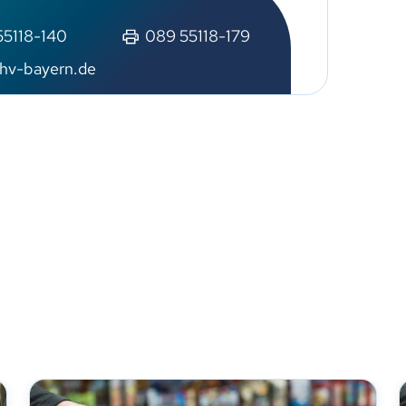
55118-140
089 55118-179
hv-bayern.de