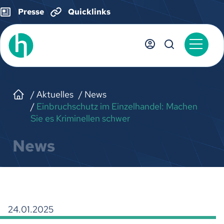
Presse
Quicklinks
Aktuelles
News
Einbruchschutz im Einzelhandel: Machen
Sie es Kriminellen schwer
News
24.01.2025