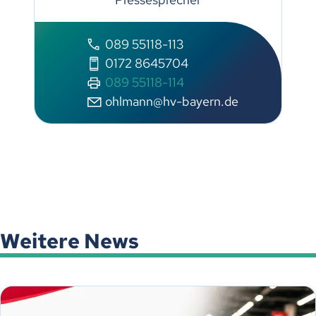
089 55118-113
0172 8645704
089 55118-114
ohlmann@hv-bayern.de
Weitere News