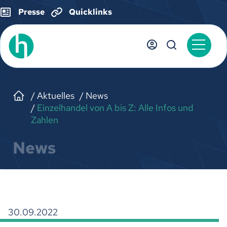
Presse
Quicklinks
Aktuelles
News
Einzelhandel von A bis Z: Alle Infos und
Zahlen
News
30.09.2022