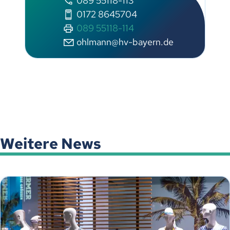
089 55118-113
0172 8645704
089 55118-114
hlm
nn
hv-b
y
rn
d
Weitere News