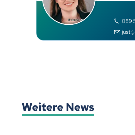
089 
just@
Weitere News