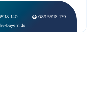
55118-140
089 55118-179
hv-bayern.de