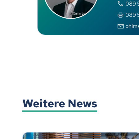
089 5
089 5
ohlm
Weitere News