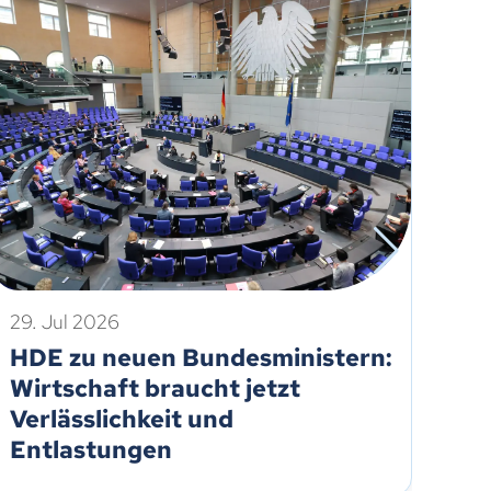
29. Jul 2026
21.
HDE zu neuen Bundesministern:
Ei
Wirtschaft braucht jetzt
re
Verlässlichkeit und
Um
Entlastungen
Eu