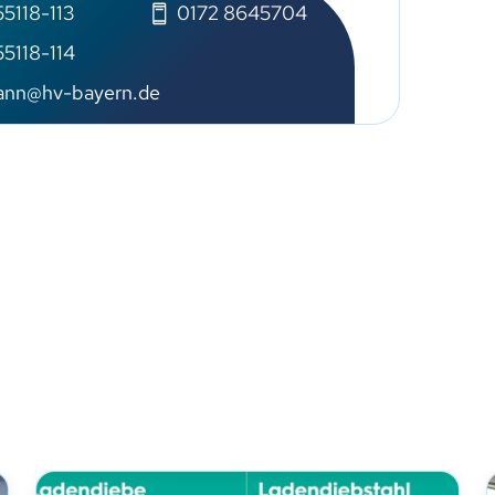
5118-113
0172 8645704
5118-114
ann@hv-bayern.de