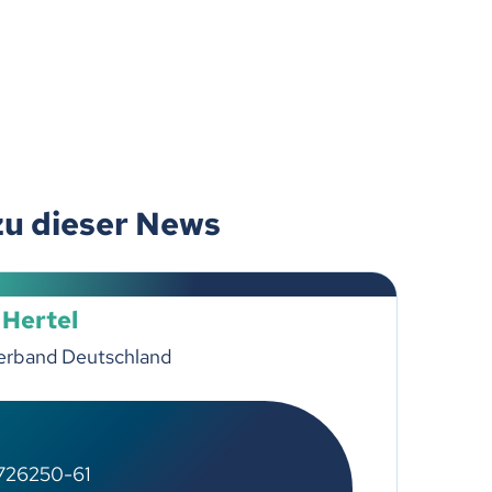
zu dieser News
 Hertel
erband Deutschland
726250-61