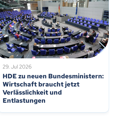
29. Jul 2026
21.
HDE zu neuen Bundesministern:
Ei
Wirtschaft braucht jetzt
re
Verlässlichkeit und
Um
Entlastungen
Eu