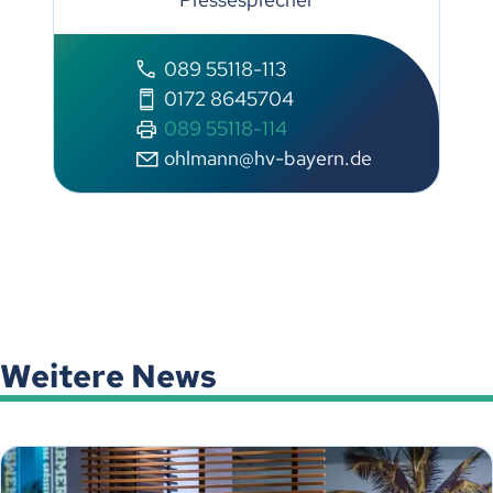
089 55118-113
0172 8645704
089 55118-114
ohlmann@hv-bayern.de
Weitere News