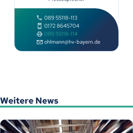
089 55118-113
0172 8645704
089 55118-114
ohlmann@hv-bayern.de
Weitere News