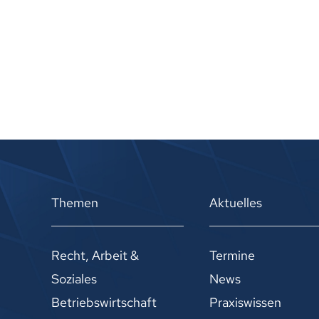
Themen
Aktuelles
Recht, Arbeit &
Termine
Soziales
News
Betriebswirtschaft
Praxiswissen